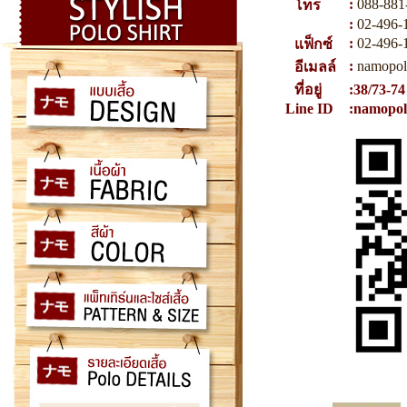
:
088-881
โทร
:
02-496-
:
02-496-
แฟ็กซ์
:
namopol
อีเมลล์
ที่อยู่
:38/73-7
Line ID
:namopol